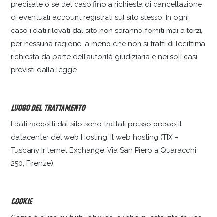
precisate o se del caso fino a richiesta di cancellazione
di eventuali account registrati sul sito stesso. In ogni
caso i dati rilevati dal sito non saranno forniti mai a terzi,
per nessuna ragione, a meno che non si tratti di legittima
richiesta da parte dell’autorità giudiziaria e nei soli casi
previsti dalla legge.
LUOGO DEL TRATTAMENTO
I dati raccolti dal sito sono trattati presso presso il
datacenter del web Hosting. Il web hosting (TIX –
Tuscany Internet Exchange, Via San Piero a Quaracchi
250, Firenze)
COOKIE