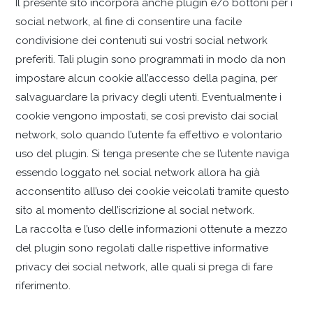
Il presente sito incorpora anche plugin e/o bottoni per i
social network, al fine di consentire una facile
condivisione dei contenuti sui vostri social network
preferiti. Tali plugin sono programmati in modo da non
impostare alcun cookie all’accesso della pagina, per
salvaguardare la privacy degli utenti. Eventualmente i
cookie vengono impostati, se così previsto dai social
network, solo quando l’utente fa effettivo e volontario
uso del plugin. Si tenga presente che se l’utente naviga
essendo loggato nel social network allora ha già
acconsentito all’uso dei cookie veicolati tramite questo
sito al momento dell’iscrizione al social network.
La raccolta e l’uso delle informazioni ottenute a mezzo
del plugin sono regolati dalle rispettive informative
privacy dei social network, alle quali si prega di fare
riferimento.