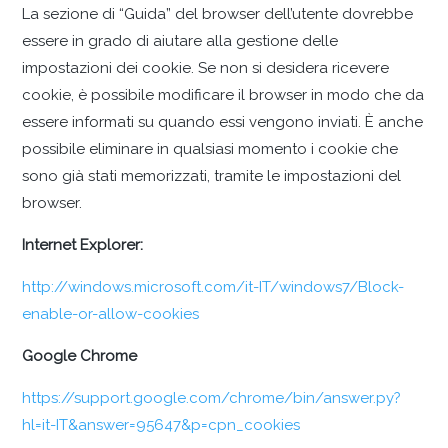
La sezione di “Guida” del browser dell’utente dovrebbe
essere in grado di aiutare alla gestione delle
impostazioni dei cookie. Se non si desidera ricevere
cookie, è possibile modificare il browser in modo che da
essere informati su quando essi vengono inviati. È anche
possibile eliminare in qualsiasi momento i cookie che
sono già stati memorizzati, tramite le impostazioni del
browser.
Internet Explorer:
http://windows.microsoft.com/it-IT/windows7/Block-
enable-or-allow-cookies
Google Chrome
https://support.google.com/chrome/bin/answer.py?
hl=it-IT&answer=95647&p=cpn_cookies