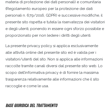
materia di protezione dei dati personali) e comunitaria
(Regolamento europeo per la protezione dei dati
personali n. 679/2016, GDPR) e successive modifiche, il
presente sito rispetta e tutela la riservatezza dei visitatori
e degli utenti, ponendo in essere ogni sforzo possibile e
proporzionato per non ledere i diritti degli utenti.
La presente privacy policy si applica esclusivamente
alle attività online del presente sito ed è valida per i
visitatori/utenti del sito. Non si applica alle informazioni
raccolte tramite canali diversi dal presente sito web. Lo
scopo dell’informativa privacy è di fornire la massima
trasparenza relativamente alle informazioni che il sito
raccoglie e come le usa.
BASE GIURIDICA DEL TRATTAMENTO