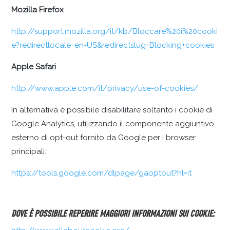
Mozilla Firefox
http://support.mozilla.org/it/kb/Bloccare%20i%20cooki
e?redirectlocale=en-US&redirectslug=Blocking+cookies
Apple Safari
http://www.apple.com/it/privacy/use-of-cookies/
In alternativa è possibile disabilitare soltanto i cookie di
Google Analytics, utilizzando il componente aggiuntivo
esterno di opt-out fornito da Google per i browser
principali:
https://tools.google.com/dlpage/gaoptout?hl=it
DOVE È POSSIBILE REPERIRE MAGGIORI INFORMAZIONI SUI COOKIE: