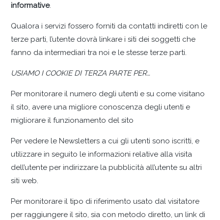
informative
.
Qualora i servizi fossero forniti da contatti indiretti con le
terze parti, l’utente dovrà linkare i siti dei soggetti che
fanno da intermediari tra noi e le stesse terze parti.
USIAMO I COOKIE DI TERZA PARTE PER…
Per monitorare il numero degli utenti e su come visitano
il sito, avere una migliore conoscenza degli utenti e
migliorare il funzionamento del sito
Per vedere le Newsletters a cui gli utenti sono iscritti, e
utilizzare in seguito le informazioni relative alla visita
dell’utente per indirizzare la pubblicità all’utente su altri
siti web.
Per monitorare il tipo di riferimento usato dal visitatore
per raggiungere il sito, sia con metodo diretto, un link di