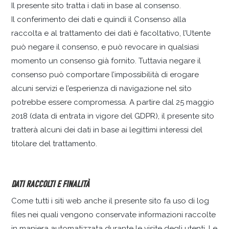
Il presente sito tratta i dati in base al consenso.
Il conferimento dei dati e quindi il Consenso alla
raccolta e al trattamento dei dati è facoltativo, l’Utente
può negare il consenso, e può revocare in qualsiasi
momento un consenso già fornito. Tuttavia negare il
consenso può comportare l’impossibilità di erogare
alcuni servizi e l’esperienza di navigazione nel sito
potrebbe essere compromessa. A partire dal 25 maggio
2018 (data di entrata in vigore del GDPR), il presente sito
tratterà alcuni dei dati in base ai legittimi interessi del
titolare del trattamento.
DATI RACCOLTI E FINALITÀ
Come tutti i siti web anche il presente sito fa uso di log
files nei quali vengono conservate informazioni raccolte
in maniera automatizzata durante le visite degli utenti. Le