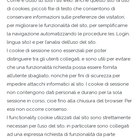
Come è d’uso su tutti i siti web, anche questo sito fa uso
di cookies, piccoli file di testo che consentono di
conservare informazioni sulle preferenze dei visitatori,
per migliorare le funzionalità del sito, per semplificarne
la navigazione automatizzando le procedure (es. Login,
lingua sito) e per l’analisi dell’uso del sito.
I cookie di sessione sono essenziali per poter
distinguere tra gli utenti collegati, e sono utili per evitare
che una funzionalità richiesta possa essere fornita
all’utente sbagliato, nonché per fini di sicurezza per
impedire attacchi informatici al sito. I cookie di sessione
non contengono dati personali e durano per la sola
sessione in corso, cioè fino alla chiusura del browser. Per
essi non occorre consenso.
I functionality cookie utilizzati dal sito sono strettamente
necessari per l’uso del sito, in particolare sono collegati
ad una espressa richiesta di funzionalità da parte