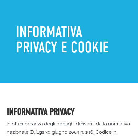
INFORMATIVA
PRIVACY E COOKIE
INFORMATIVA PRIVACY
In ottemperanza degli obblighi derivanti dalla normativa
nazionale (D. Lgs 30 giugno 2003 n. 196, Codice in