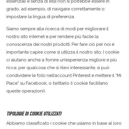
essenziali e senza di essi non si potrebbe essere in
grado, ad esempio, di navigare correttamente o
impostare la lingua di preferenza.
Siamo sempre alla ricerca di modi per migliorare il
nostro sito internet e per rendere più facile la
conoscenza dei nostri prodotti. Per fare ciò per noi è
importante capire come si utilizza il nostro sito. I cookie
ci aiutano anche a fornire un’esperienza migliore e più
ricca: per qualcosa che si rilevi interessante, si può
condividere le foto nell’account Pinterest e mettere il “Mi
Piace” su Facebook, o twittarlo (i cookie facilitano
queste operazioni).
TIPOLOGIE DI COOKIE UTILIZZATI
Abbiamo classificato i cookie che usiamo in base al loro